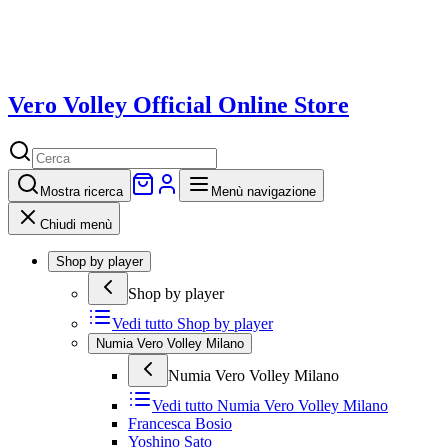
Vero Volley Official Online Store
Mostra
ricerca
Menù navigazione
Chiudi menù
Shop by player
Shop by player
Vedi tutto
Shop by player
Numia Vero Volley Milano
Numia Vero Volley Milano
Vedi tutto
Numia Vero Volley Milano
Francesca Bosio
Yoshino Sato