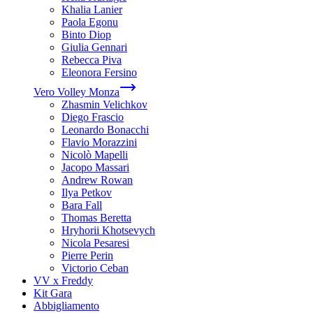
Khalia Lanier
Paola Egonu
Binto Diop
Giulia Gennari
Rebecca Piva
Eleonora Fersino
Vero Volley Monza
Zhasmin Velichkov
Diego Frascio
Leonardo Bonacchi
Flavio Morazzini
Nicolò Mapelli
Jacopo Massari
Andrew Rowan
Ilya Petkov
Bara Fall
Thomas Beretta
Hryhorii Khotsevych
Nicola Pesaresi
Pierre Perin
Victorio Ceban
VV x Freddy
Kit Gara
Abbigliamento