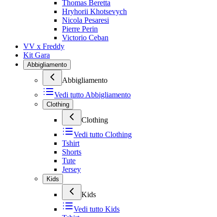
Thomas Beretta
Hryhorii Khotsevych
Nicola Pesaresi
Pierre Perin
Victorio Ceban
VV x Freddy
Kit Gara
Abbigliamento
Abbigliamento
Vedi tutto
Abbigliamento
Clothing
Clothing
Vedi tutto
Clothing
Tshirt
Shorts
Tute
Jersey
Kids
Kids
Vedi tutto
Kids