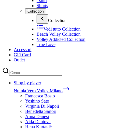
Tshirt
Shorts
Collection
Collection
Vedi tutto
Collection
Beach Volley Collection
Volley Addicted Collection
True Love
Accessori
Gift Card
Outlet
Shop by player
Numia Vero Volley Milano
Francesca Bosio
Yoshino Sato
Virginia Di Napoli
Benedetta Sartori
Anna Danesi
Aida Dautova
Hena Kurtagić