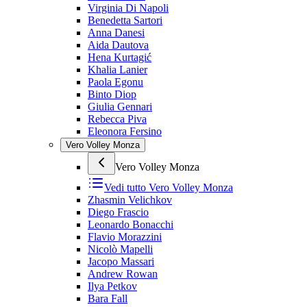
Virginia Di Napoli
Benedetta Sartori
Anna Danesi
Aida Dautova
Hena Kurtagić
Khalia Lanier
Paola Egonu
Binto Diop
Giulia Gennari
Rebecca Piva
Eleonora Fersino
Vero Volley Monza
Vero Volley Monza
Vedi tutto
Vero Volley Monza
Zhasmin Velichkov
Diego Frascio
Leonardo Bonacchi
Flavio Morazzini
Nicolò Mapelli
Jacopo Massari
Andrew Rowan
Ilya Petkov
Bara Fall