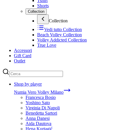
Tshirt
Shorts
Collection
Collection
Vedi tutto
Collection
Beach Volley Collection
Volley Addicted Collection
True Love
Accessori
Gift Card
Outlet
Shop by player
Numia Vero Volley Milano
Francesca Bosio
Yoshino Sato
Virginia Di Napoli
Benedetta Sartori
Anna Danesi
Aida Dautova
Hena Kurtagić