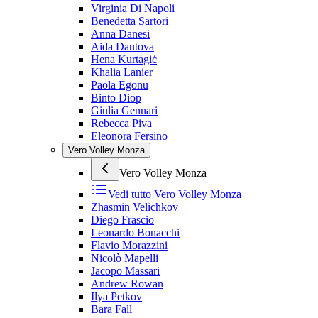
Virginia Di Napoli
Benedetta Sartori
Anna Danesi
Aida Dautova
Hena Kurtagić
Khalia Lanier
Paola Egonu
Binto Diop
Giulia Gennari
Rebecca Piva
Eleonora Fersino
Vero Volley Monza
Vero Volley Monza
Vedi tutto
Vero Volley Monza
Zhasmin Velichkov
Diego Frascio
Leonardo Bonacchi
Flavio Morazzini
Nicolò Mapelli
Jacopo Massari
Andrew Rowan
Ilya Petkov
Bara Fall