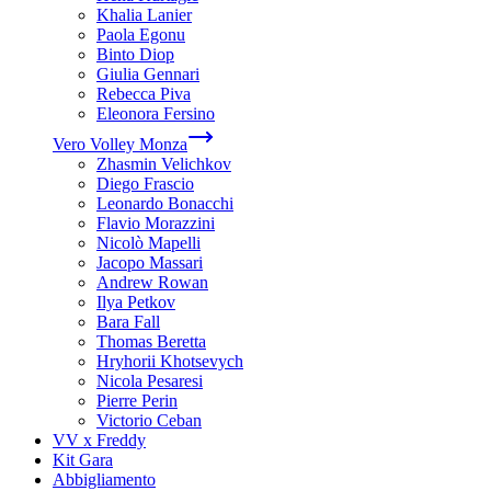
Khalia Lanier
Paola Egonu
Binto Diop
Giulia Gennari
Rebecca Piva
Eleonora Fersino
Vero Volley Monza
Zhasmin Velichkov
Diego Frascio
Leonardo Bonacchi
Flavio Morazzini
Nicolò Mapelli
Jacopo Massari
Andrew Rowan
Ilya Petkov
Bara Fall
Thomas Beretta
Hryhorii Khotsevych
Nicola Pesaresi
Pierre Perin
Victorio Ceban
VV x Freddy
Kit Gara
Abbigliamento