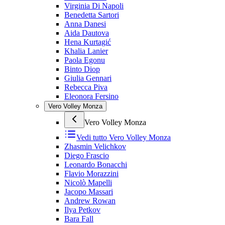
Virginia Di Napoli
Benedetta Sartori
Anna Danesi
Aida Dautova
Hena Kurtagić
Khalia Lanier
Paola Egonu
Binto Diop
Giulia Gennari
Rebecca Piva
Eleonora Fersino
Vero Volley Monza
Vero Volley Monza
Vedi tutto
Vero Volley Monza
Zhasmin Velichkov
Diego Frascio
Leonardo Bonacchi
Flavio Morazzini
Nicolò Mapelli
Jacopo Massari
Andrew Rowan
Ilya Petkov
Bara Fall