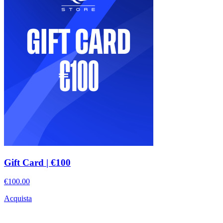
Gift Card | €100
€100.00
Acquista