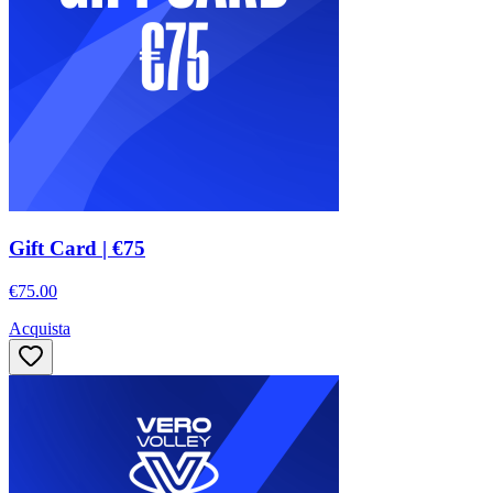
Gift Card | €75
€75.00
Acquista