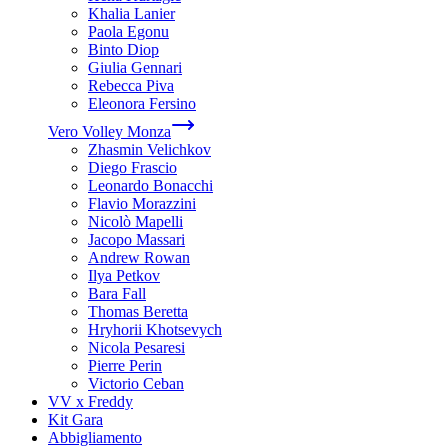
Khalia Lanier
Paola Egonu
Binto Diop
Giulia Gennari
Rebecca Piva
Eleonora Fersino
Vero Volley Monza
Zhasmin Velichkov
Diego Frascio
Leonardo Bonacchi
Flavio Morazzini
Nicolò Mapelli
Jacopo Massari
Andrew Rowan
Ilya Petkov
Bara Fall
Thomas Beretta
Hryhorii Khotsevych
Nicola Pesaresi
Pierre Perin
Victorio Ceban
VV x Freddy
Kit Gara
Abbigliamento