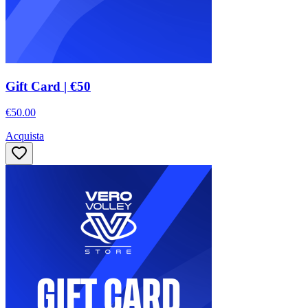
Gift Card | €50
€50.00
Acquista