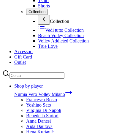
Tshirt
Shorts
Collection
Collection
Vedi tutto
Collection
Beach Volley Collection
Volley Addicted Collection
True Love
Accessori
Gift Card
Outlet
Shop by player
Numia Vero Volley Milano
Francesca Bosio
Yoshino Sato
Virginia Di Napoli
Benedetta Sartori
Anna Danesi
Aida Dautova
Hena Kurtagić