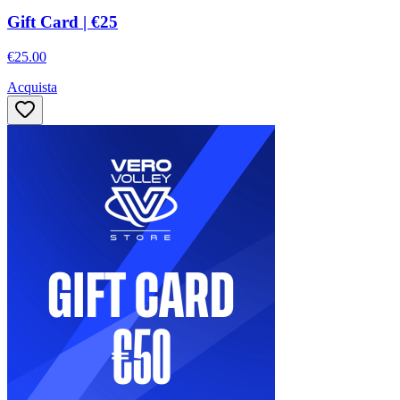
Gift Card | €25
€25.00
Acquista