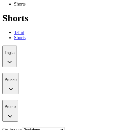
Shorts
Shorts
Tshirt
Shorts
Taglia
Prezzo
Promo
Ordina per