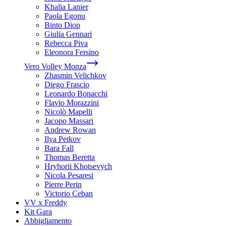
Khalia Lanier
Paola Egonu
Binto Diop
Giulia Gennari
Rebecca Piva
Eleonora Fersino
Vero Volley Monza
Zhasmin Velichkov
Diego Frascio
Leonardo Bonacchi
Flavio Morazzini
Nicolò Mapelli
Jacopo Massari
Andrew Rowan
Ilya Petkov
Bara Fall
Thomas Beretta
Hryhorii Khotsevych
Nicola Pesaresi
Pierre Perin
Victorio Ceban
VV x Freddy
Kit Gara
Abbigliamento