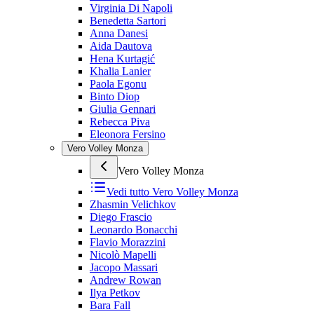
Virginia Di Napoli
Benedetta Sartori
Anna Danesi
Aida Dautova
Hena Kurtagić
Khalia Lanier
Paola Egonu
Binto Diop
Giulia Gennari
Rebecca Piva
Eleonora Fersino
Vero Volley Monza
Vero Volley Monza
Vedi tutto
Vero Volley Monza
Zhasmin Velichkov
Diego Frascio
Leonardo Bonacchi
Flavio Morazzini
Nicolò Mapelli
Jacopo Massari
Andrew Rowan
Ilya Petkov
Bara Fall