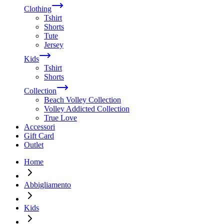
Clothing
Tshirt
Shorts
Tute
Jersey
Kids
Tshirt
Shorts
Collection
Beach Volley Collection
Volley Addicted Collection
True Love
Accessori
Gift Card
Outlet
Home
Abbigliamento
Kids