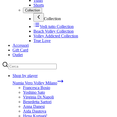
Tshirt
Shorts
Collection
Collection
Vedi tutto
Collection
Beach Volley Collection
Volley Addicted Collection
True Love
Accessori
Gift Card
Outlet
Shop by player
Numia Vero Volley Milano
Francesca Bosio
Yoshino Sato
Virginia Di Napoli
Benedetta Sartori
Anna Danesi
Aida Dautova
Hena Kurtagić