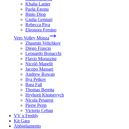
Khalia Lanier
Paola Egonu
Binto Diop
Giulia Gennari
Rebecca Piva
Eleonora Fersino
Vero Volley Monza
Zhasmin Velichkov
Diego Frascio
Leonardo Bonacchi
Flavio Morazzini
Nicolò Mapelli
Jacopo Massari
Andrew Rowan
Ilya Petkov
Bara Fall
Thomas Beretta
Hryhorii Khotsevych
Nicola Pesaresi
Pierre Perin
Victorio Ceban
VV x Freddy
Kit Gara
Abbigliamento