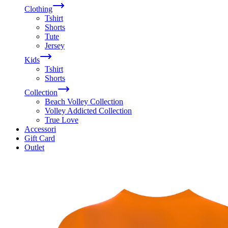
Clothing
Tshirt
Shorts
Tute
Jersey
Kids
Tshirt
Shorts
Collection
Beach Volley Collection
Volley Addicted Collection
True Love
Accessori
Gift Card
Outlet