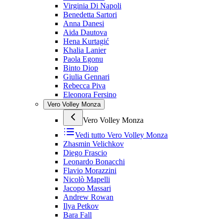
Virginia Di Napoli
Benedetta Sartori
Anna Danesi
Aida Dautova
Hena Kurtagić
Khalia Lanier
Paola Egonu
Binto Diop
Giulia Gennari
Rebecca Piva
Eleonora Fersino
Vero Volley Monza
Vero Volley Monza
Vedi tutto
Vero Volley Monza
Zhasmin Velichkov
Diego Frascio
Leonardo Bonacchi
Flavio Morazzini
Nicolò Mapelli
Jacopo Massari
Andrew Rowan
Ilya Petkov
Bara Fall