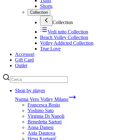
Tshirt
Shorts
Collection
Collection
Vedi tutto
Collection
Beach Volley Collection
Volley Addicted Collection
True Love
Accessori
Gift Card
Outlet
Shop by player
Numia Vero Volley Milano
Francesca Bosio
Yoshino Sato
Virginia Di Napoli
Benedetta Sartori
Anna Danesi
Aida Dautova
Hena Kurtagić