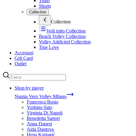
Tshirt
Shorts
Collection
Collection
Vedi tutto
Collection
Beach Volley Collection
Volley Addicted Collection
True Love
Accessori
Gift Card
Outlet
Shop by player
Numia Vero Volley Milano
Francesca Bosio
Yoshino Sato
Virginia Di Napoli
Benedetta Sartori
Anna Danesi
Aida Dautova
Hena Kurtagić