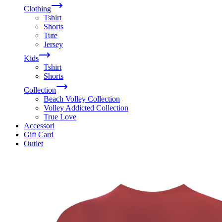
Clothing
Tshirt
Shorts
Tute
Jersey
Kids
Tshirt
Shorts
Collection
Beach Volley Collection
Volley Addicted Collection
True Love
Accessori
Gift Card
Outlet