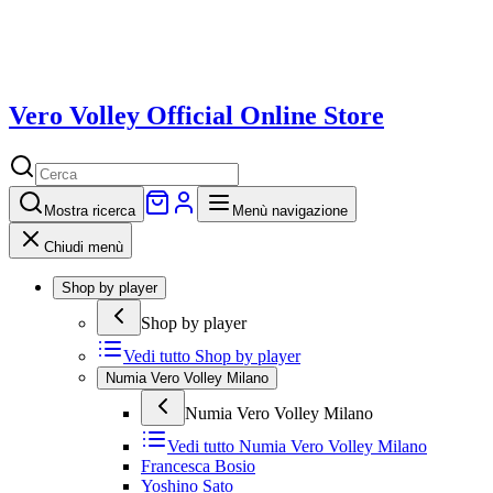
Vero Volley Official Online Store
Mostra
ricerca
Menù navigazione
Chiudi menù
Shop by player
Shop by player
Vedi tutto
Shop by player
Numia Vero Volley Milano
Numia Vero Volley Milano
Vedi tutto
Numia Vero Volley Milano
Francesca Bosio
Yoshino Sato