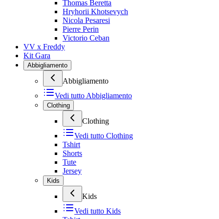
Thomas Beretta
Hryhorii Khotsevych
Nicola Pesaresi
Pierre Perin
Victorio Ceban
VV x Freddy
Kit Gara
Abbigliamento
Abbigliamento
Vedi tutto
Abbigliamento
Clothing
Clothing
Vedi tutto
Clothing
Tshirt
Shorts
Tute
Jersey
Kids
Kids
Vedi tutto
Kids