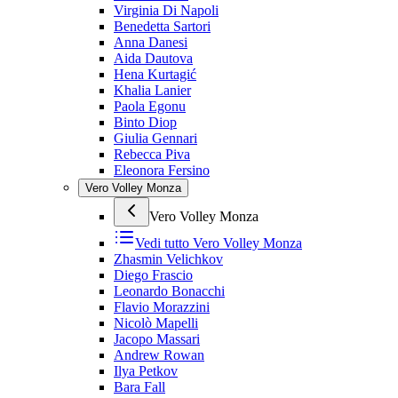
Virginia Di Napoli
Benedetta Sartori
Anna Danesi
Aida Dautova
Hena Kurtagić
Khalia Lanier
Paola Egonu
Binto Diop
Giulia Gennari
Rebecca Piva
Eleonora Fersino
Vero Volley Monza
Vero Volley Monza
Vedi tutto
Vero Volley Monza
Zhasmin Velichkov
Diego Frascio
Leonardo Bonacchi
Flavio Morazzini
Nicolò Mapelli
Jacopo Massari
Andrew Rowan
Ilya Petkov
Bara Fall