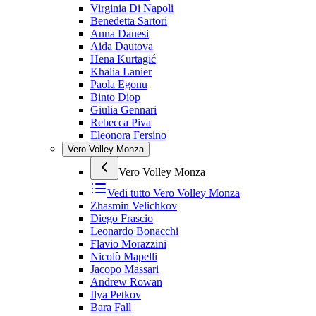
Virginia Di Napoli
Benedetta Sartori
Anna Danesi
Aida Dautova
Hena Kurtagić
Khalia Lanier
Paola Egonu
Binto Diop
Giulia Gennari
Rebecca Piva
Eleonora Fersino
Vero Volley Monza
Vero Volley Monza
Vedi tutto
Vero Volley Monza
Zhasmin Velichkov
Diego Frascio
Leonardo Bonacchi
Flavio Morazzini
Nicolò Mapelli
Jacopo Massari
Andrew Rowan
Ilya Petkov
Bara Fall