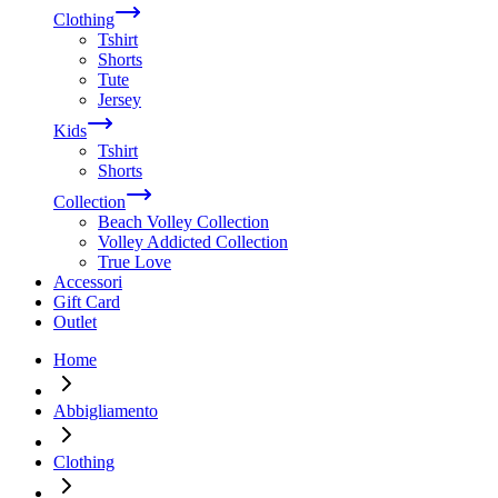
Clothing
Tshirt
Shorts
Tute
Jersey
Kids
Tshirt
Shorts
Collection
Beach Volley Collection
Volley Addicted Collection
True Love
Accessori
Gift Card
Outlet
Home
Abbigliamento
Clothing