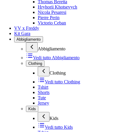
Thomas Beretta
Hryhorii Khotsevych
Nicola Pesaresi
Pierre Perin
Victorio Ceban
VV x Freddy
Kit Gara
Abbigliamento
Abbigliamento
Vedi tutto
Abbigliamento
Clothing
Clothing
Vedi tutto
Clothing
Tshirt
Shorts
Tute
Jersey
Kids
Kids
Vedi tutto
Kids