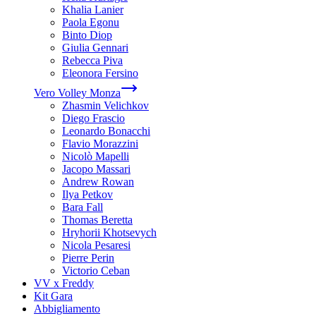
Khalia Lanier
Paola Egonu
Binto Diop
Giulia Gennari
Rebecca Piva
Eleonora Fersino
Vero Volley Monza
Zhasmin Velichkov
Diego Frascio
Leonardo Bonacchi
Flavio Morazzini
Nicolò Mapelli
Jacopo Massari
Andrew Rowan
Ilya Petkov
Bara Fall
Thomas Beretta
Hryhorii Khotsevych
Nicola Pesaresi
Pierre Perin
Victorio Ceban
VV x Freddy
Kit Gara
Abbigliamento