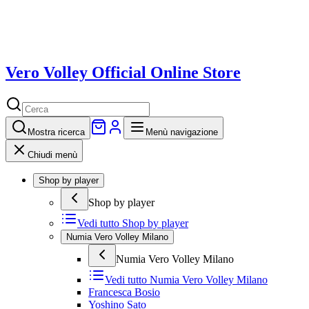
Vero Volley Official Online Store
Mostra
ricerca
Menù navigazione
Chiudi menù
Shop by player
Shop by player
Vedi tutto
Shop by player
Numia Vero Volley Milano
Numia Vero Volley Milano
Vedi tutto
Numia Vero Volley Milano
Francesca Bosio
Yoshino Sato