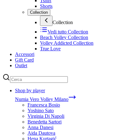
Tshirt
Shorts
Collection
Collection
Vedi tutto
Collection
Beach Volley Collection
Volley Addicted Collection
True Love
Accessori
Gift Card
Outlet
Shop by player
Numia Vero Volley Milano
Francesca Bosio
Yoshino Sato
Virginia Di Napoli
Benedetta Sartori
Anna Danesi
Aida Dautova
Hena Kurtagić