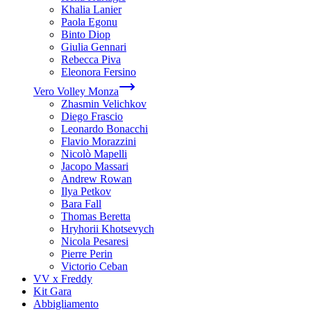
Khalia Lanier
Paola Egonu
Binto Diop
Giulia Gennari
Rebecca Piva
Eleonora Fersino
Vero Volley Monza
Zhasmin Velichkov
Diego Frascio
Leonardo Bonacchi
Flavio Morazzini
Nicolò Mapelli
Jacopo Massari
Andrew Rowan
Ilya Petkov
Bara Fall
Thomas Beretta
Hryhorii Khotsevych
Nicola Pesaresi
Pierre Perin
Victorio Ceban
VV x Freddy
Kit Gara
Abbigliamento