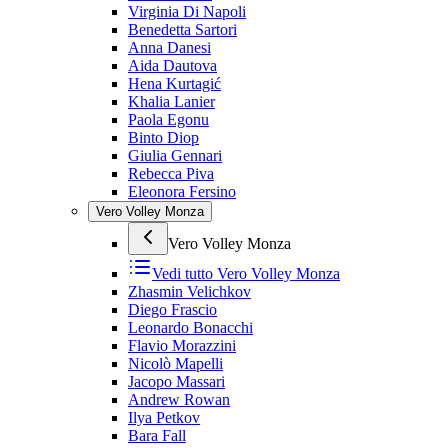
Virginia Di Napoli
Benedetta Sartori
Anna Danesi
Aida Dautova
Hena Kurtagić
Khalia Lanier
Paola Egonu
Binto Diop
Giulia Gennari
Rebecca Piva
Eleonora Fersino
Vero Volley Monza
Vero Volley Monza
Vedi tutto
Vero Volley Monza
Zhasmin Velichkov
Diego Frascio
Leonardo Bonacchi
Flavio Morazzini
Nicolò Mapelli
Jacopo Massari
Andrew Rowan
Ilya Petkov
Bara Fall