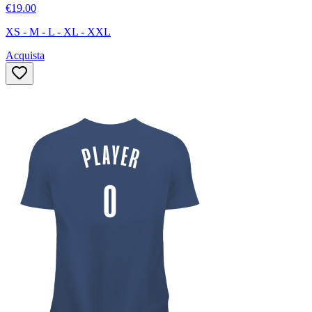
€19.00
XS - M - L - XL - XXL
Acquista