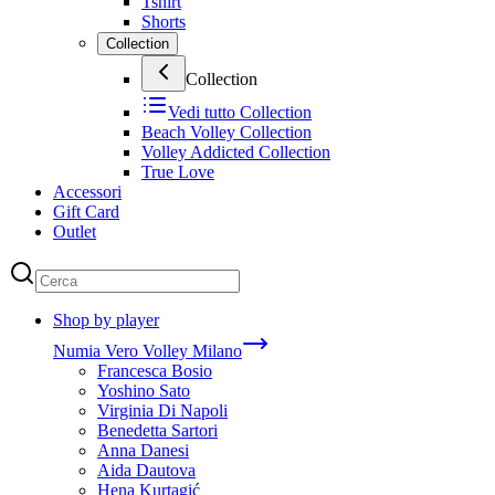
Tshirt
Shorts
Collection
Collection
Vedi tutto
Collection
Beach Volley Collection
Volley Addicted Collection
True Love
Accessori
Gift Card
Outlet
Shop by player
Numia Vero Volley Milano
Francesca Bosio
Yoshino Sato
Virginia Di Napoli
Benedetta Sartori
Anna Danesi
Aida Dautova
Hena Kurtagić