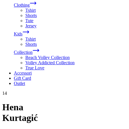
Clothing
Tshirt
Shorts
Tute
Jersey
Kids
Tshirt
Shorts
Collection
Beach Volley Collection
Volley Addicted Collection
True Love
Accessori
Gift Card
Outlet
14
Hena
Kurtagić