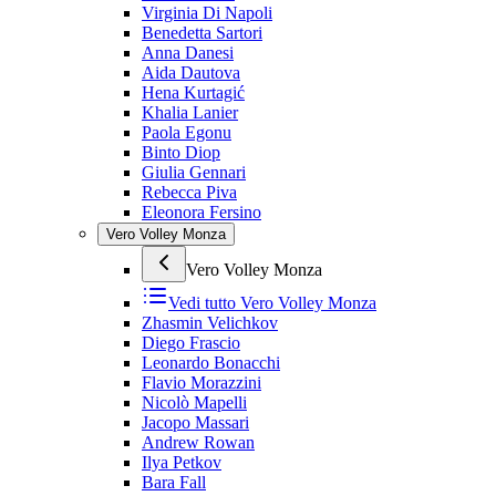
Virginia Di Napoli
Benedetta Sartori
Anna Danesi
Aida Dautova
Hena Kurtagić
Khalia Lanier
Paola Egonu
Binto Diop
Giulia Gennari
Rebecca Piva
Eleonora Fersino
Vero Volley Monza
Vero Volley Monza
Vedi tutto
Vero Volley Monza
Zhasmin Velichkov
Diego Frascio
Leonardo Bonacchi
Flavio Morazzini
Nicolò Mapelli
Jacopo Massari
Andrew Rowan
Ilya Petkov
Bara Fall