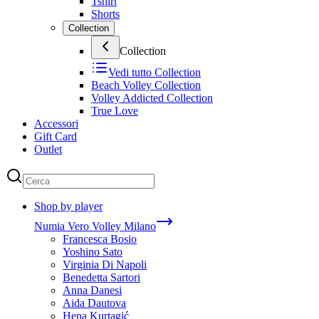
Tshirt
Shorts
Collection
Collection
Vedi tutto
Collection
Beach Volley Collection
Volley Addicted Collection
True Love
Accessori
Gift Card
Outlet
Shop by player
Numia Vero Volley Milano
Francesca Bosio
Yoshino Sato
Virginia Di Napoli
Benedetta Sartori
Anna Danesi
Aida Dautova
Hena Kurtagić