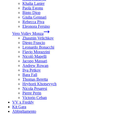
Khalia Lanier
Paola Egonu
Binto Diop
Giulia Gennari
Rebecca Piva
Eleonora Fersino
Vero Volley Monza
Zhasmin Velichkov
Diego Frascio
Leonardo Bonacchi
Flavio Morazzini
Nicolò Mapelli
Jacopo Massari
Andrew Rowan
Ilya Petkov
Bara Fall
Thomas Beretta
Hryhorii Khotsevych
Nicola Pesaresi
Pierre Perin
Victorio Ceban
VV x Freddy
Kit Gara
Abbigliamento