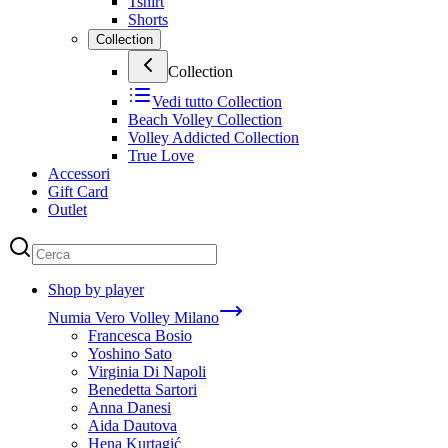
Tshirt
Shorts
Collection
Collection
Vedi tutto
Collection
Beach Volley Collection
Volley Addicted Collection
True Love
Accessori
Gift Card
Outlet
Shop by player
Numia Vero Volley Milano
Francesca Bosio
Yoshino Sato
Virginia Di Napoli
Benedetta Sartori
Anna Danesi
Aida Dautova
Hena Kurtagić