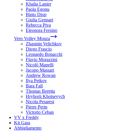
Khalia Lanier
Paola Egonu
Binto Diop
Giulia Gennari
Rebecca Piva
Eleonora Fersino
Vero Volley Monza
Zhasmin Velichkov
Diego Frascio
Leonardo Bonacchi
Flavio Morazzini
Nicolò Mapelli
Jacopo Massari
Andrew Rowan
Ilya Petkov
Bara Fall
Thomas Beretta
Hryhorii Khotsevych
Nicola Pesaresi
Pierre Perin
Victorio Ceban
VV x Freddy
Kit Gara
Abbigliamento