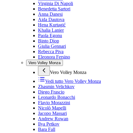
Virginia Di Napoli
Benedetta Sartori
Anna Danesi
Aida Dautova
Hena Kurtagić
Khalia Lanier
Paola Egonu
Binto Diop
Giulia Gennari
Rebecca Piva
Eleonora Fersino
Vero Volley Monza
Vero Volley Monza
Vedi tutto
Vero Volley Monza
Zhasmin Velichkov
Diego Frascio
Leonardo Bonacchi
Flavio Morazzini
Nicolò Mapelli
Jacopo Massari
Andrew Rowan
Ilya Petkov
Bara Fall