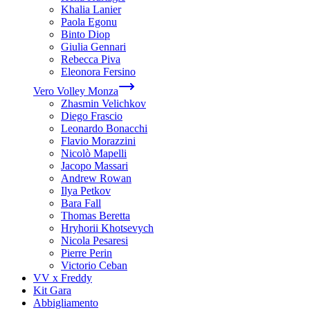
Khalia Lanier
Paola Egonu
Binto Diop
Giulia Gennari
Rebecca Piva
Eleonora Fersino
Vero Volley Monza
Zhasmin Velichkov
Diego Frascio
Leonardo Bonacchi
Flavio Morazzini
Nicolò Mapelli
Jacopo Massari
Andrew Rowan
Ilya Petkov
Bara Fall
Thomas Beretta
Hryhorii Khotsevych
Nicola Pesaresi
Pierre Perin
Victorio Ceban
VV x Freddy
Kit Gara
Abbigliamento