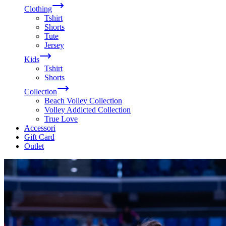
Clothing
Tshirt
Shorts
Tute
Jersey
Kids
Tshirt
Shorts
Collection
Beach Volley Collection
Volley Addicted Collection
True Love
Accessori
Gift Card
Outlet