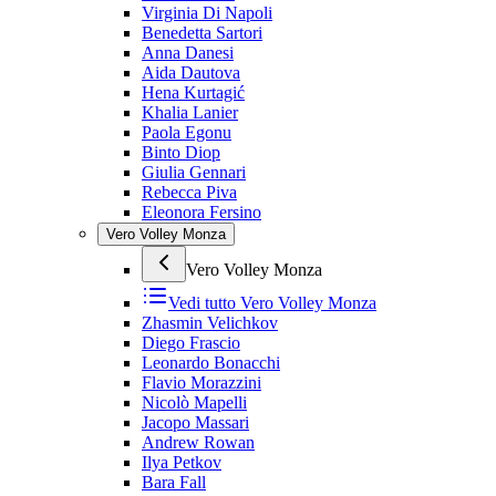
Virginia Di Napoli
Benedetta Sartori
Anna Danesi
Aida Dautova
Hena Kurtagić
Khalia Lanier
Paola Egonu
Binto Diop
Giulia Gennari
Rebecca Piva
Eleonora Fersino
Vero Volley Monza
Vero Volley Monza
Vedi tutto
Vero Volley Monza
Zhasmin Velichkov
Diego Frascio
Leonardo Bonacchi
Flavio Morazzini
Nicolò Mapelli
Jacopo Massari
Andrew Rowan
Ilya Petkov
Bara Fall