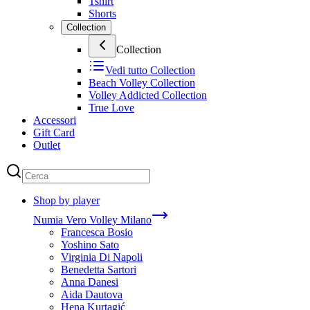
Tshirt
Shorts
Collection
Collection
Vedi tutto
Collection
Beach Volley Collection
Volley Addicted Collection
True Love
Accessori
Gift Card
Outlet
Shop by player
Numia Vero Volley Milano
Francesca Bosio
Yoshino Sato
Virginia Di Napoli
Benedetta Sartori
Anna Danesi
Aida Dautova
Hena Kurtagić