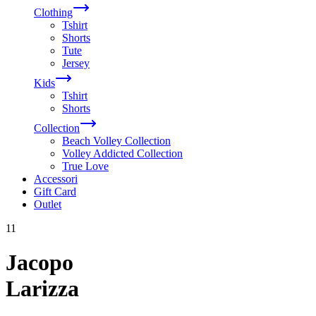
Clothing
Tshirt
Shorts
Tute
Jersey
Kids
Tshirt
Shorts
Collection
Beach Volley Collection
Volley Addicted Collection
True Love
Accessori
Gift Card
Outlet
11
Jacopo
Larizza