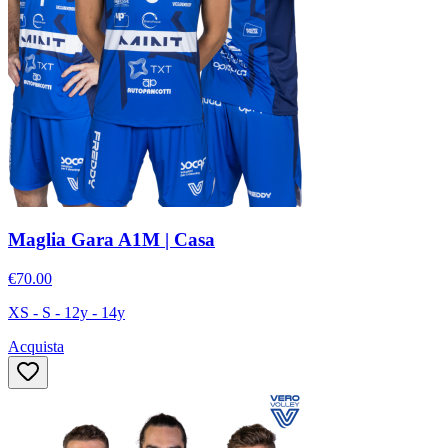
Maglia Gara A1M | Casa
€70.00
XS - S - 12y - 14y
Acquista