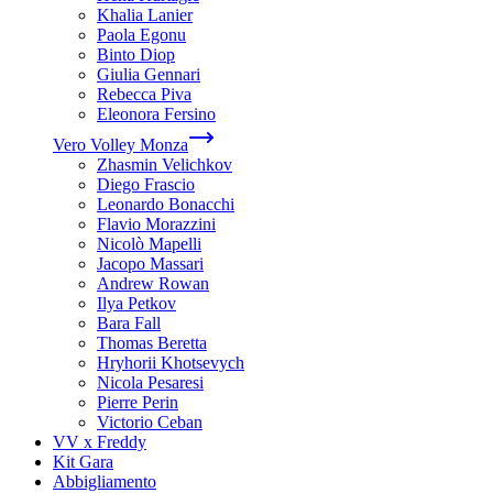
Khalia Lanier
Paola Egonu
Binto Diop
Giulia Gennari
Rebecca Piva
Eleonora Fersino
Vero Volley Monza
Zhasmin Velichkov
Diego Frascio
Leonardo Bonacchi
Flavio Morazzini
Nicolò Mapelli
Jacopo Massari
Andrew Rowan
Ilya Petkov
Bara Fall
Thomas Beretta
Hryhorii Khotsevych
Nicola Pesaresi
Pierre Perin
Victorio Ceban
VV x Freddy
Kit Gara
Abbigliamento