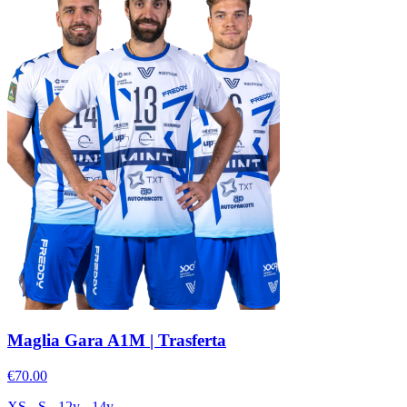
Maglia Gara A1M | Trasferta
€70.00
XS - S - 12y - 14y