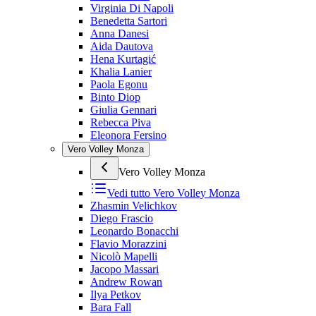
Virginia Di Napoli
Benedetta Sartori
Anna Danesi
Aida Dautova
Hena Kurtagić
Khalia Lanier
Paola Egonu
Binto Diop
Giulia Gennari
Rebecca Piva
Eleonora Fersino
Vero Volley Monza
Vero Volley Monza
Vedi tutto
Vero Volley Monza
Zhasmin Velichkov
Diego Frascio
Leonardo Bonacchi
Flavio Morazzini
Nicolò Mapelli
Jacopo Massari
Andrew Rowan
Ilya Petkov
Bara Fall