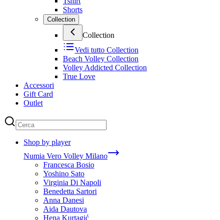
Tshirt
Shorts
Collection
Collection
Vedi tutto
Collection
Beach Volley Collection
Volley Addicted Collection
True Love
Accessori
Gift Card
Outlet
Shop by player
Numia Vero Volley Milano
Francesca Bosio
Yoshino Sato
Virginia Di Napoli
Benedetta Sartori
Anna Danesi
Aida Dautova
Hena Kurtagić