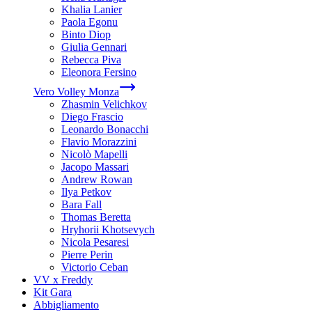
Khalia Lanier
Paola Egonu
Binto Diop
Giulia Gennari
Rebecca Piva
Eleonora Fersino
Vero Volley Monza
Zhasmin Velichkov
Diego Frascio
Leonardo Bonacchi
Flavio Morazzini
Nicolò Mapelli
Jacopo Massari
Andrew Rowan
Ilya Petkov
Bara Fall
Thomas Beretta
Hryhorii Khotsevych
Nicola Pesaresi
Pierre Perin
Victorio Ceban
VV x Freddy
Kit Gara
Abbigliamento