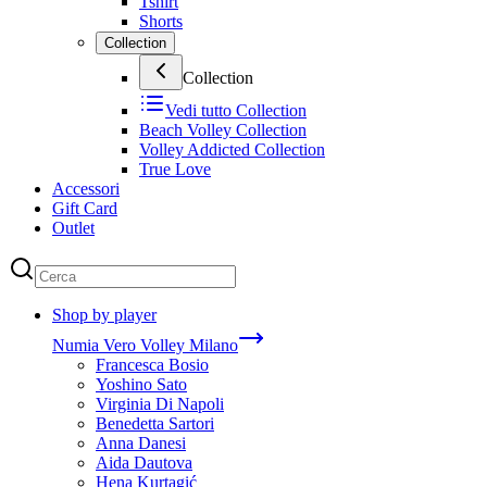
Tshirt
Shorts
Collection
Collection
Vedi tutto
Collection
Beach Volley Collection
Volley Addicted Collection
True Love
Accessori
Gift Card
Outlet
Shop by player
Numia Vero Volley Milano
Francesca Bosio
Yoshino Sato
Virginia Di Napoli
Benedetta Sartori
Anna Danesi
Aida Dautova
Hena Kurtagić