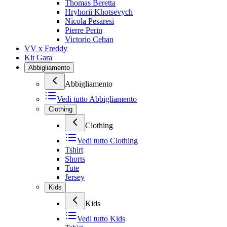
Thomas Beretta
Hryhorii Khotsevych
Nicola Pesaresi
Pierre Perin
Victorio Ceban
VV x Freddy
Kit Gara
Abbigliamento
Abbigliamento
Vedi tutto
Abbigliamento
Clothing
Clothing
Vedi tutto
Clothing
Tshirt
Shorts
Tute
Jersey
Kids
Kids
Vedi tutto
Kids