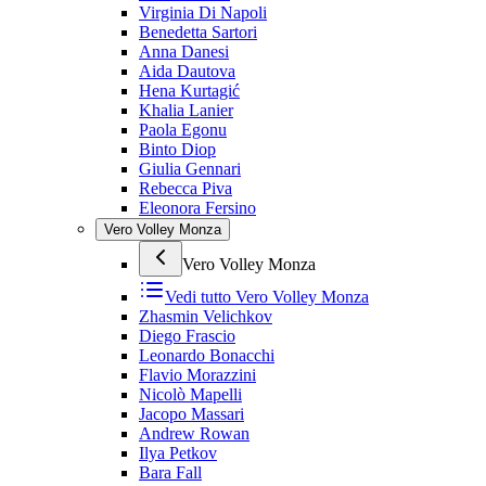
Virginia Di Napoli
Benedetta Sartori
Anna Danesi
Aida Dautova
Hena Kurtagić
Khalia Lanier
Paola Egonu
Binto Diop
Giulia Gennari
Rebecca Piva
Eleonora Fersino
Vero Volley Monza
Vero Volley Monza
Vedi tutto
Vero Volley Monza
Zhasmin Velichkov
Diego Frascio
Leonardo Bonacchi
Flavio Morazzini
Nicolò Mapelli
Jacopo Massari
Andrew Rowan
Ilya Petkov
Bara Fall