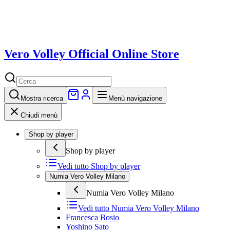
Vero Volley Official Online Store
Mostra
ricerca
Menù navigazione
Chiudi menù
Shop by player
Shop by player
Vedi tutto
Shop by player
Numia Vero Volley Milano
Numia Vero Volley Milano
Vedi tutto
Numia Vero Volley Milano
Francesca Bosio
Yoshino Sato