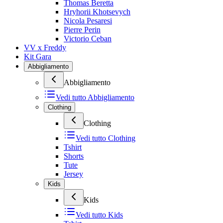
Thomas Beretta
Hryhorii Khotsevych
Nicola Pesaresi
Pierre Perin
Victorio Ceban
VV x Freddy
Kit Gara
Abbigliamento
Abbigliamento
Vedi tutto
Abbigliamento
Clothing
Clothing
Vedi tutto
Clothing
Tshirt
Shorts
Tute
Jersey
Kids
Kids
Vedi tutto
Kids