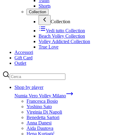
Tshirt
Shorts
Collection
Collection
Vedi tutto
Collection
Beach Volley Collection
Volley Addicted Collection
True Love
Accessori
Gift Card
Outlet
Shop by player
Numia Vero Volley Milano
Francesca Bosio
Yoshino Sato
Virginia Di Napoli
Benedetta Sartori
Anna Danesi
Aida Dautova
Hena Kurtagić