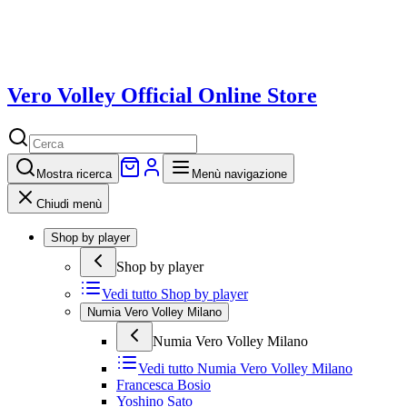
Vero Volley Official Online Store
Mostra
ricerca
Menù navigazione
Chiudi menù
Shop by player
Shop by player
Vedi tutto
Shop by player
Numia Vero Volley Milano
Numia Vero Volley Milano
Vedi tutto
Numia Vero Volley Milano
Francesca Bosio
Yoshino Sato