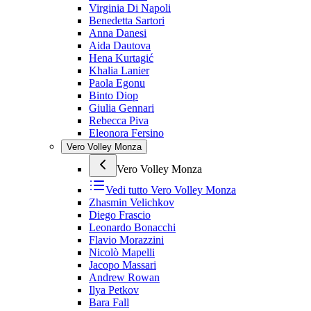
Virginia Di Napoli
Benedetta Sartori
Anna Danesi
Aida Dautova
Hena Kurtagić
Khalia Lanier
Paola Egonu
Binto Diop
Giulia Gennari
Rebecca Piva
Eleonora Fersino
Vero Volley Monza
Vero Volley Monza
Vedi tutto
Vero Volley Monza
Zhasmin Velichkov
Diego Frascio
Leonardo Bonacchi
Flavio Morazzini
Nicolò Mapelli
Jacopo Massari
Andrew Rowan
Ilya Petkov
Bara Fall