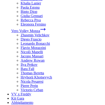
Khalia Lanier
Paola Egonu
Binto Diop
Giulia Gennari
Rebecca Piva
Eleonora Fersino
Vero Volley Monza
Zhasmin Velichkov
Diego Frascio
Leonardo Bonacchi
Flavio Morazzini
Nicolò Mapelli
Jacopo Massari
Andrew Rowan
Ilya Petkov
Bara Fall
Thomas Beretta
Hryhorii Khotsevych
Nicola Pesaresi
Pierre Perin
Victorio Ceban
VV x Freddy
Kit Gara
Abbigliamento