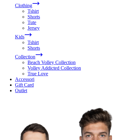
Clothing
Tshirt
Shorts
Tute
Jersey
Kids
Tshirt
Shorts
Collection
Beach Volley Collection
Volley Addicted Collection
True Love
Accessori
Gift Card
Outlet