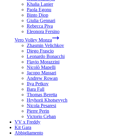
Khalia Lanier
Paola Egonu
Binto Diop
Giulia Gennari
Rebecca Piva
Eleonora Fersino
Vero Volley Monza
Zhasmin Velichkov
Diego Frascio
Leonardo Bonacchi
Flavio Morazzini
Nicolò Mapelli
Jacopo Massari
Andrew Rowan
Ilya Petkov
Bara Fall
Thomas Beretta
Hryhorii Khotsevych
Nicola Pesaresi
Pierre Perin
Victorio Ceban
VV x Freddy
Kit Gara
Abbigliamento