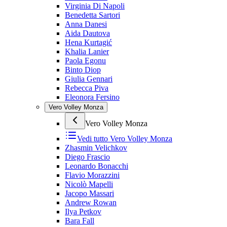
Virginia Di Napoli
Benedetta Sartori
Anna Danesi
Aida Dautova
Hena Kurtagić
Khalia Lanier
Paola Egonu
Binto Diop
Giulia Gennari
Rebecca Piva
Eleonora Fersino
Vero Volley Monza
Vero Volley Monza
Vedi tutto
Vero Volley Monza
Zhasmin Velichkov
Diego Frascio
Leonardo Bonacchi
Flavio Morazzini
Nicolò Mapelli
Jacopo Massari
Andrew Rowan
Ilya Petkov
Bara Fall