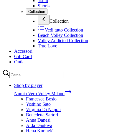
Tshirt
Shorts
Collection
Collection
Vedi tutto
Collection
Beach Volley Collection
Volley Addicted Collection
True Love
Accessori
Gift Card
Outlet
Shop by player
Numia Vero Volley Milano
Francesca Bosio
Yoshino Sato
Virginia Di Napoli
Benedetta Sartori
Anna Danesi
Aida Dautova
Hena Kurtagić