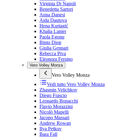
Virginia Di Napoli
Benedetta Sartori
Anna Danesi
Aida Dautova
Hena Kurtagić
Khalia Lanier
Paola Egonu
Binto Diop
Giulia Gennari
Rebecca Piva
Eleonora Fersino
Vero Volley Monza
Vero Volley Monza
Vedi tutto
Vero Volley Monza
Zhasmin Velichkov
Diego Frascio
Leonardo Bonacchi
Flavio Morazzini
Nicolò Mapelli
Jacopo Massari
Andrew Rowan
Ilya Petkov
Bara Fall