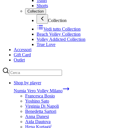
Tshirt
Shorts
Collection
Collection
Vedi tutto
Collection
Beach Volley Collection
Volley Addicted Collection
True Love
Accessori
Gift Card
Outlet
Shop by player
Numia Vero Volley Milano
Francesca Bosio
Yoshino Sato
Virginia Di Napoli
Benedetta Sartori
Anna Danesi
Aida Dautova
Hena Kurtagić