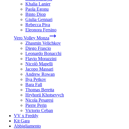
Khalia Lanier
Paola Egonu
Binto Diop
Giulia Gennari
Rebecca Piva
Eleonora Fersino
Vero Volley Monza
Zhasmin Velichkov
Diego Frascio
Leonardo Bonacchi
Flavio Morazzini
Nicolò Mapelli
Jacopo Massari
Andrew Rowan
Ilya Petkov
Bara Fall
Thomas Beretta
Hryhorii Khotsevych
Nicola Pesaresi
Pierre Perin
Victorio Ceban
VV x Freddy
Kit Gara
Abbigliamento