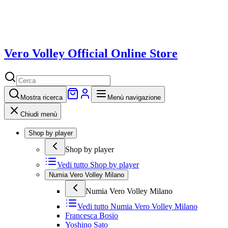
Vero Volley Official Online Store
Mostra
ricerca
Menù navigazione
Chiudi menù
Shop by player
Shop by player
Vedi tutto
Shop by player
Numia Vero Volley Milano
Numia Vero Volley Milano
Vedi tutto
Numia Vero Volley Milano
Francesca Bosio
Yoshino Sato