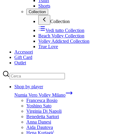
Tshirt
Shorts
Collection
Collection
Vedi tutto
Collection
Beach Volley Collection
Volley Addicted Collection
True Love
Accessori
Gift Card
Outlet
Shop by player
Numia Vero Volley Milano
Francesca Bosio
Yoshino Sato
Virginia Di Napoli
Benedetta Sartori
Anna Danesi
Aida Dautova
Hena Kurtagić