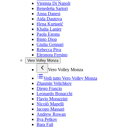
Virginia Di Napoli
Benedetta Sartori
Anna Danesi
Aida Dautova
Hena Kurtagić
Khalia Lanier
Paola Egonu
Binto Diop
Giulia Gennari
Rebecca Piva
Eleonora Fersino
Vero Volley Monza
Vero Volley Monza
Vedi tutto
Vero Volley Monza
Zhasmin Velichkov
Diego Frascio
Leonardo Bonacchi
Flavio Morazzini
Nicolò Mapelli
Jacopo Massari
Andrew Rowan
Ilya Petkov
Bara Fall