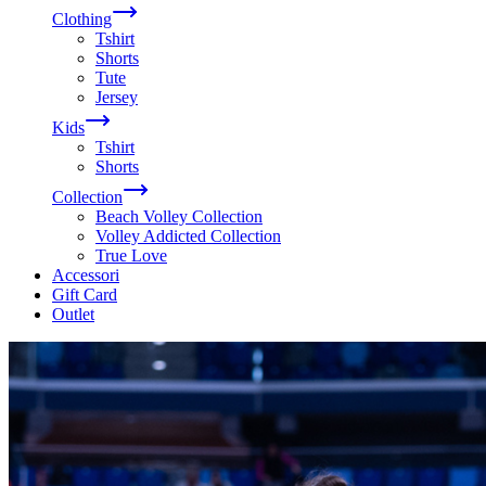
Clothing
Tshirt
Shorts
Tute
Jersey
Kids
Tshirt
Shorts
Collection
Beach Volley Collection
Volley Addicted Collection
True Love
Accessori
Gift Card
Outlet