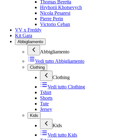
Thomas Beretta
Hryhorii Khotsevych
Nicola Pesaresi
Pierre Perin
Victorio Ceban
VV x Freddy
Kit Gara
Abbigliamento
Abbigliamento
Vedi tutto
Abbigliamento
Clothing
Clothing
Vedi tutto
Clothing
Tshirt
Shorts
Tute
Jersey
Kids
Kids
Vedi tutto
Kids