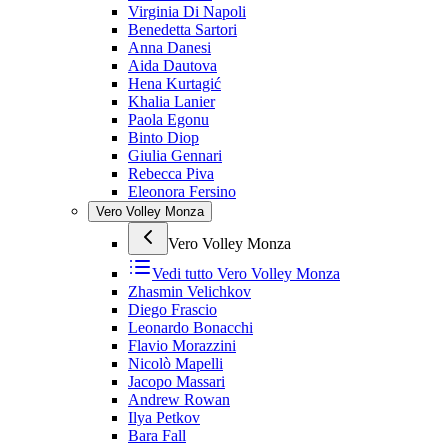
Virginia Di Napoli
Benedetta Sartori
Anna Danesi
Aida Dautova
Hena Kurtagić
Khalia Lanier
Paola Egonu
Binto Diop
Giulia Gennari
Rebecca Piva
Eleonora Fersino
Vero Volley Monza
Vero Volley Monza
Vedi tutto
Vero Volley Monza
Zhasmin Velichkov
Diego Frascio
Leonardo Bonacchi
Flavio Morazzini
Nicolò Mapelli
Jacopo Massari
Andrew Rowan
Ilya Petkov
Bara Fall