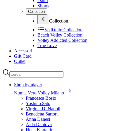
Tshirt
Shorts
Collection
Collection
Vedi tutto
Collection
Beach Volley Collection
Volley Addicted Collection
True Love
Accessori
Gift Card
Outlet
Shop by player
Numia Vero Volley Milano
Francesca Bosio
Yoshino Sato
Virginia Di Napoli
Benedetta Sartori
Anna Danesi
Aida Dautova
Hena Kurtagić