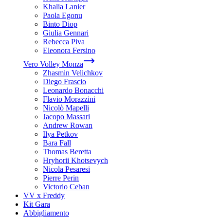
Khalia Lanier
Paola Egonu
Binto Diop
Giulia Gennari
Rebecca Piva
Eleonora Fersino
Vero Volley Monza
Zhasmin Velichkov
Diego Frascio
Leonardo Bonacchi
Flavio Morazzini
Nicolò Mapelli
Jacopo Massari
Andrew Rowan
Ilya Petkov
Bara Fall
Thomas Beretta
Hryhorii Khotsevych
Nicola Pesaresi
Pierre Perin
Victorio Ceban
VV x Freddy
Kit Gara
Abbigliamento