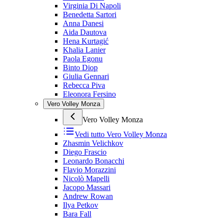
Virginia Di Napoli
Benedetta Sartori
Anna Danesi
Aida Dautova
Hena Kurtagić
Khalia Lanier
Paola Egonu
Binto Diop
Giulia Gennari
Rebecca Piva
Eleonora Fersino
Vero Volley Monza
Vero Volley Monza
Vedi tutto
Vero Volley Monza
Zhasmin Velichkov
Diego Frascio
Leonardo Bonacchi
Flavio Morazzini
Nicolò Mapelli
Jacopo Massari
Andrew Rowan
Ilya Petkov
Bara Fall