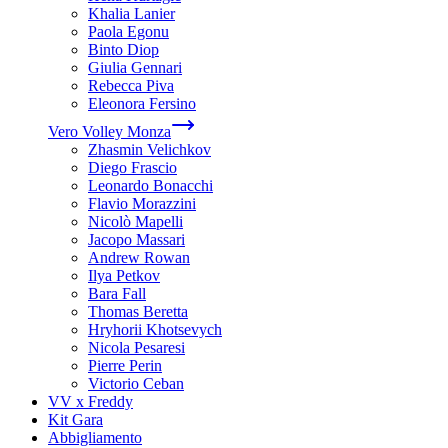
Khalia Lanier
Paola Egonu
Binto Diop
Giulia Gennari
Rebecca Piva
Eleonora Fersino
Vero Volley Monza
Zhasmin Velichkov
Diego Frascio
Leonardo Bonacchi
Flavio Morazzini
Nicolò Mapelli
Jacopo Massari
Andrew Rowan
Ilya Petkov
Bara Fall
Thomas Beretta
Hryhorii Khotsevych
Nicola Pesaresi
Pierre Perin
Victorio Ceban
VV x Freddy
Kit Gara
Abbigliamento