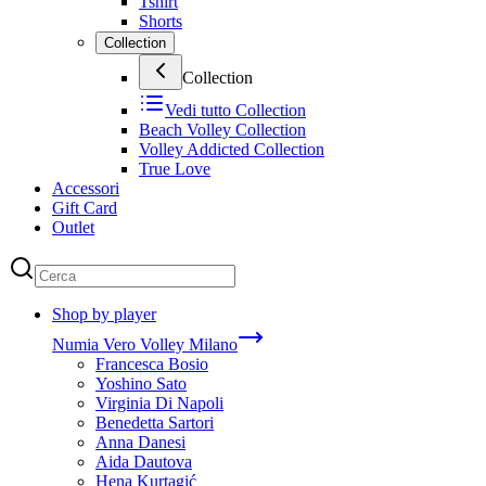
Tshirt
Shorts
Collection
Collection
Vedi tutto
Collection
Beach Volley Collection
Volley Addicted Collection
True Love
Accessori
Gift Card
Outlet
Shop by player
Numia Vero Volley Milano
Francesca Bosio
Yoshino Sato
Virginia Di Napoli
Benedetta Sartori
Anna Danesi
Aida Dautova
Hena Kurtagić