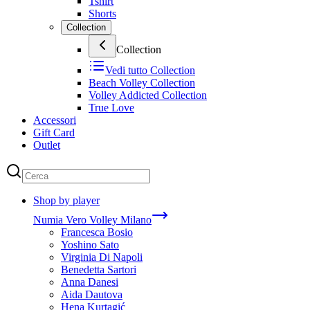
Tshirt
Shorts
Collection
Collection
Vedi tutto
Collection
Beach Volley Collection
Volley Addicted Collection
True Love
Accessori
Gift Card
Outlet
Shop by player
Numia Vero Volley Milano
Francesca Bosio
Yoshino Sato
Virginia Di Napoli
Benedetta Sartori
Anna Danesi
Aida Dautova
Hena Kurtagić