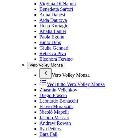
Virginia Di Napoli
Benedetta Sartori
Anna Danesi
Aida Dautova
Hena Kurtagić
Khalia Lanier
Paola Egonu
Binto Diop
Giulia Gennari
Rebecca Piva
Eleonora Fersino
Vero Volley Monza
Vero Volley Monza
Vedi tutto
Vero Volley Monza
Zhasmin Velichkov
Diego Frascio
Leonardo Bonacchi
Flavio Morazzini
Nicolò Mapelli
Jacopo Massari
Andrew Rowan
Ilya Petkov
Bara Fall