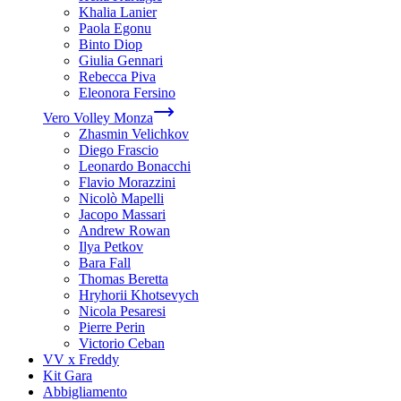
Khalia Lanier
Paola Egonu
Binto Diop
Giulia Gennari
Rebecca Piva
Eleonora Fersino
Vero Volley Monza
Zhasmin Velichkov
Diego Frascio
Leonardo Bonacchi
Flavio Morazzini
Nicolò Mapelli
Jacopo Massari
Andrew Rowan
Ilya Petkov
Bara Fall
Thomas Beretta
Hryhorii Khotsevych
Nicola Pesaresi
Pierre Perin
Victorio Ceban
VV x Freddy
Kit Gara
Abbigliamento