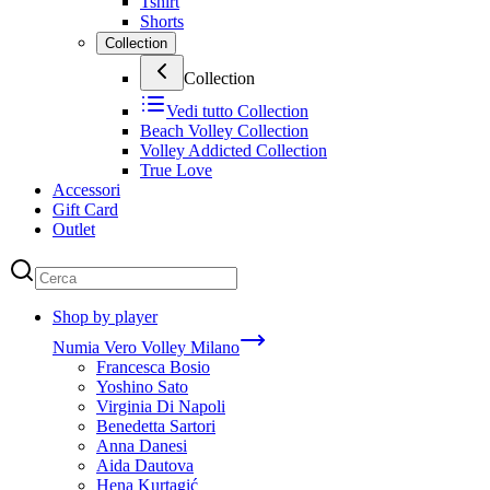
Tshirt
Shorts
Collection
Collection
Vedi tutto
Collection
Beach Volley Collection
Volley Addicted Collection
True Love
Accessori
Gift Card
Outlet
Shop by player
Numia Vero Volley Milano
Francesca Bosio
Yoshino Sato
Virginia Di Napoli
Benedetta Sartori
Anna Danesi
Aida Dautova
Hena Kurtagić