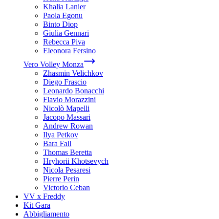
Khalia Lanier
Paola Egonu
Binto Diop
Giulia Gennari
Rebecca Piva
Eleonora Fersino
Vero Volley Monza
Zhasmin Velichkov
Diego Frascio
Leonardo Bonacchi
Flavio Morazzini
Nicolò Mapelli
Jacopo Massari
Andrew Rowan
Ilya Petkov
Bara Fall
Thomas Beretta
Hryhorii Khotsevych
Nicola Pesaresi
Pierre Perin
Victorio Ceban
VV x Freddy
Kit Gara
Abbigliamento