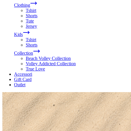
Clothing
Tshirt
Shorts
Tute
Jersey
Kids
Tshirt
Shorts
Collection
Beach Volley Collection
Volley Addicted Collection
True Love
Accessori
Gift Card
Outlet