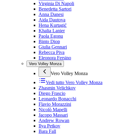
Virginia Di Napoli
Benedetta Sartori
Anna Danesi
Aida Dautova
Hena Kurtagić
Khalia Lanier
Paola Egonu
Binto Diop
Giulia Gennari
Rebecca Piva
Eleonora Fersino
Vero Volley Monza
Vero Volley Monza
Vedi tutto
Vero Volley Monza
Zhasmin Velichkov
Diego Frascio
Leonardo Bonacchi
Flavio Morazzini
Nicolò Mapelli
Jacopo Massari
Andrew Rowan
Ilya Petkov
Bara Fall