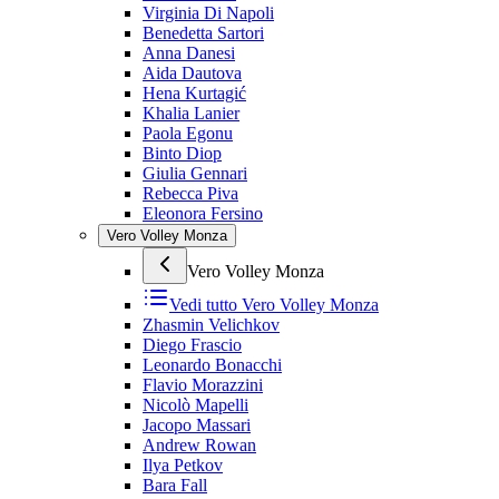
Virginia Di Napoli
Benedetta Sartori
Anna Danesi
Aida Dautova
Hena Kurtagić
Khalia Lanier
Paola Egonu
Binto Diop
Giulia Gennari
Rebecca Piva
Eleonora Fersino
Vero Volley Monza
Vero Volley Monza
Vedi tutto
Vero Volley Monza
Zhasmin Velichkov
Diego Frascio
Leonardo Bonacchi
Flavio Morazzini
Nicolò Mapelli
Jacopo Massari
Andrew Rowan
Ilya Petkov
Bara Fall