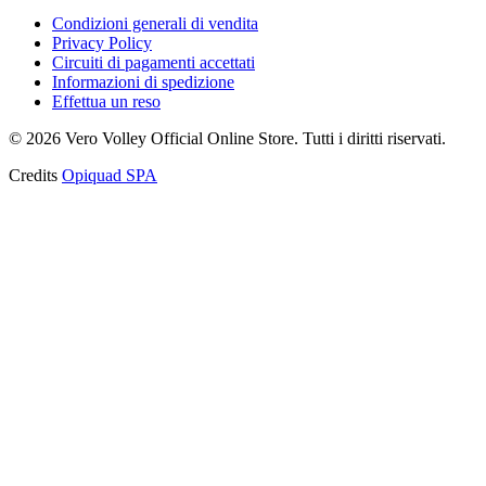
Condizioni generali di vendita
Privacy Policy
Circuiti di pagamenti accettati
Informazioni di spedizione
Effettua un reso
©
2026
Vero Volley Official Online Store
. Tutti i diritti riservati.
Credits
Opiquad SPA