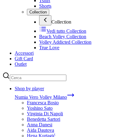
Tshirt
Shorts
Collection
Collection
Vedi tutto
Collection
Beach Volley Collection
Volley Addicted Collection
True Love
Accessori
Gift Card
Outlet
Shop by player
Numia Vero Volley Milano
Francesca Bosio
Yoshino Sato
Virginia Di Napoli
Benedetta Sartori
Anna Danesi
Aida Dautova
Hena Kurtagić