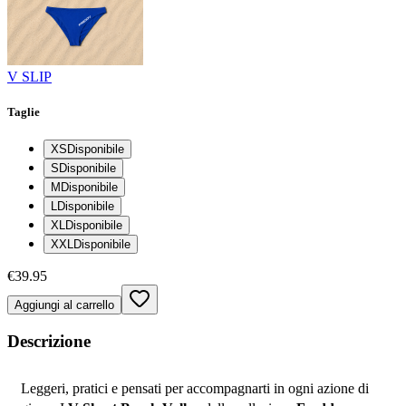
V SLIP
Taglie
XS
Disponibile
S
Disponibile
M
Disponibile
L
Disponibile
XL
Disponibile
XXL
Disponibile
€39.95
Aggiungi al carrello
Descrizione
Leggeri, pratici e pensati per accompagnarti in ogni azione di 