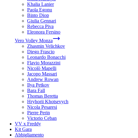
Khalia Lanier
Paola Egonu
Binto Diop
Giulia Gennari
Rebecca Piva
Eleonora Fersino
Vero Volley Monza
Zhasmin Velichkov
Diego Frascio
Leonardo Bonacchi
Flavio Morazzini
Nicolò Mapelli
Jacopo Massari
Andrew Rowan
Ilya Petkov
Bara Fall
Thomas Beretta
Hryhorii Khotsevych
Nicola Pesaresi
Pierre Perin
Victorio Ceban
VV x Freddy
Kit Gara
Abbigliamento