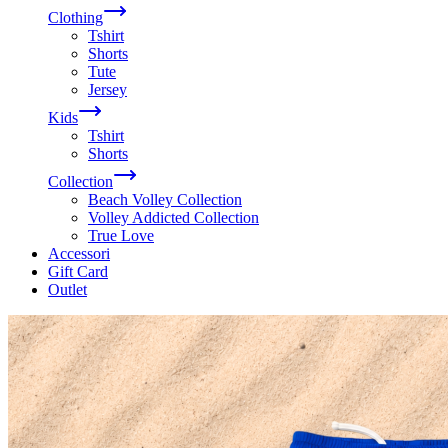
Clothing
Tshirt
Shorts
Tute
Jersey
Kids
Tshirt
Shorts
Collection
Beach Volley Collection
Volley Addicted Collection
True Love
Accessori
Gift Card
Outlet