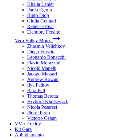
Khalia Lanier
Paola Egonu
Binto Diop
Giulia Gennari
Rebecca Piva
Eleonora Fersino
Vero Volley Monza
Zhasmin Velichkov
Diego Frascio
Leonardo Bonacchi
Flavio Morazzini
Nicolò Mapelli
Jacopo Massari
Andrew Rowan
Ilya Petkov
Bara Fall
Thomas Beretta
Hryhorii Khotsevych
Nicola Pesaresi
Pierre Perin
Victorio Ceban
VV x Freddy
Kit Gara
Abbigliamento