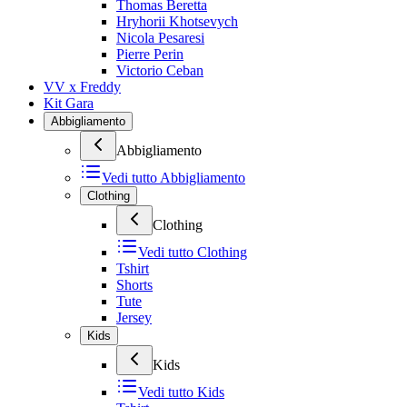
Thomas Beretta
Hryhorii Khotsevych
Nicola Pesaresi
Pierre Perin
Victorio Ceban
VV x Freddy
Kit Gara
Abbigliamento
Abbigliamento
Vedi tutto
Abbigliamento
Clothing
Clothing
Vedi tutto
Clothing
Tshirt
Shorts
Tute
Jersey
Kids
Kids
Vedi tutto
Kids