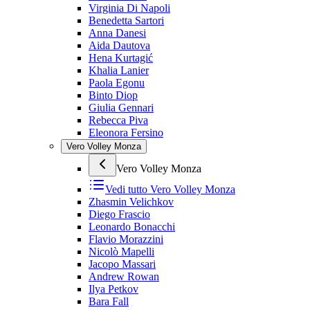
Virginia Di Napoli
Benedetta Sartori
Anna Danesi
Aida Dautova
Hena Kurtagić
Khalia Lanier
Paola Egonu
Binto Diop
Giulia Gennari
Rebecca Piva
Eleonora Fersino
Vero Volley Monza
Vero Volley Monza
Vedi tutto
Vero Volley Monza
Zhasmin Velichkov
Diego Frascio
Leonardo Bonacchi
Flavio Morazzini
Nicolò Mapelli
Jacopo Massari
Andrew Rowan
Ilya Petkov
Bara Fall