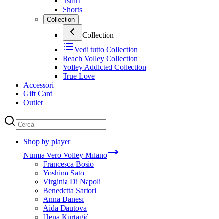
Tshirt
Shorts
Collection
Collection
Vedi tutto
Collection
Beach Volley Collection
Volley Addicted Collection
True Love
Accessori
Gift Card
Outlet
Shop by player
Numia Vero Volley Milano
Francesca Bosio
Yoshino Sato
Virginia Di Napoli
Benedetta Sartori
Anna Danesi
Aida Dautova
Hena Kurtagić