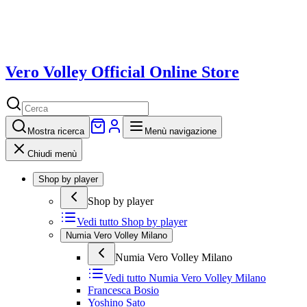
Vero Volley Official Online Store
Mostra
ricerca
Menù navigazione
Chiudi menù
Shop by player
Shop by player
Vedi tutto
Shop by player
Numia Vero Volley Milano
Numia Vero Volley Milano
Vedi tutto
Numia Vero Volley Milano
Francesca Bosio
Yoshino Sato