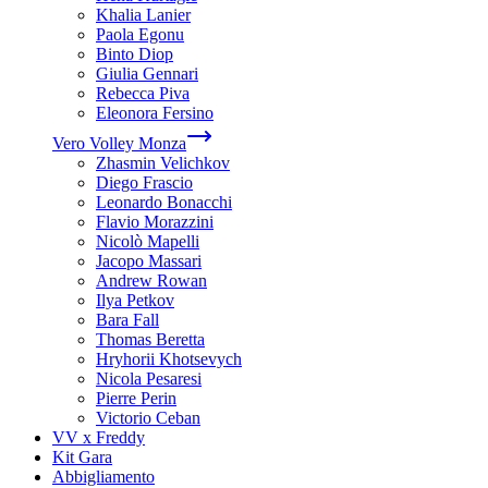
Khalia Lanier
Paola Egonu
Binto Diop
Giulia Gennari
Rebecca Piva
Eleonora Fersino
Vero Volley Monza
Zhasmin Velichkov
Diego Frascio
Leonardo Bonacchi
Flavio Morazzini
Nicolò Mapelli
Jacopo Massari
Andrew Rowan
Ilya Petkov
Bara Fall
Thomas Beretta
Hryhorii Khotsevych
Nicola Pesaresi
Pierre Perin
Victorio Ceban
VV x Freddy
Kit Gara
Abbigliamento