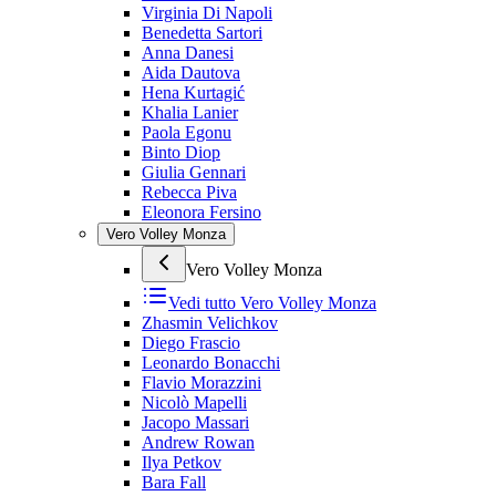
Virginia Di Napoli
Benedetta Sartori
Anna Danesi
Aida Dautova
Hena Kurtagić
Khalia Lanier
Paola Egonu
Binto Diop
Giulia Gennari
Rebecca Piva
Eleonora Fersino
Vero Volley Monza
Vero Volley Monza
Vedi tutto
Vero Volley Monza
Zhasmin Velichkov
Diego Frascio
Leonardo Bonacchi
Flavio Morazzini
Nicolò Mapelli
Jacopo Massari
Andrew Rowan
Ilya Petkov
Bara Fall