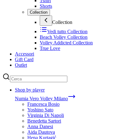
Tshirt
Shorts
Collection
Collection
Vedi tutto
Collection
Beach Volley Collection
Volley Addicted Collection
True Love
Accessori
Gift Card
Outlet
Shop by player
Numia Vero Volley Milano
Francesca Bosio
Yoshino Sato
Virginia Di Napoli
Benedetta Sartori
Anna Danesi
Aida Dautova
Hena Kurtagić