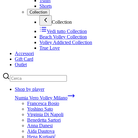
Tshirt
Shorts
Collection
Collection
Vedi tutto
Collection
Beach Volley Collection
Volley Addicted Collection
True Love
Accessori
Gift Card
Outlet
Shop by player
Numia Vero Volley Milano
Francesca Bosio
Yoshino Sato
Virginia Di Napoli
Benedetta Sartori
Anna Danesi
Aida Dautova
Hena Kurtagić