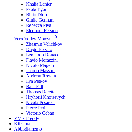
Khalia Lanier
Paola Egonu
Binto Diop
Giulia Gennari
Rebecca Piva
Eleonora Fersino
Vero Volley Monza
Zhasmin Velichkov
Diego Frascio
Leonardo Bonacchi
Flavio Morazzini
Nicolò Mapelli
Jacopo Massari
Andrew Rowan
Ilya Petkov
Bara Fall
Thomas Beretta
Hryhorii Khotsevych
Nicola Pesaresi
Pierre Perin
Victorio Ceban
VV x Freddy
Kit Gara
Abbigliamento