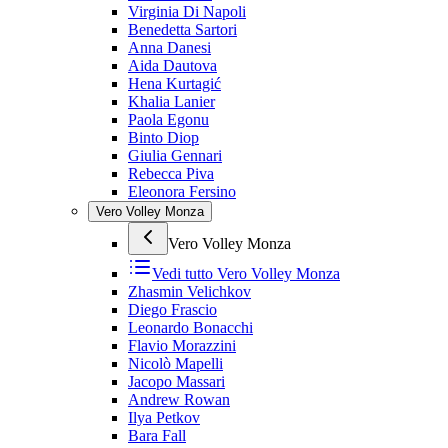
Virginia Di Napoli
Benedetta Sartori
Anna Danesi
Aida Dautova
Hena Kurtagić
Khalia Lanier
Paola Egonu
Binto Diop
Giulia Gennari
Rebecca Piva
Eleonora Fersino
Vero Volley Monza
Vero Volley Monza
Vedi tutto
Vero Volley Monza
Zhasmin Velichkov
Diego Frascio
Leonardo Bonacchi
Flavio Morazzini
Nicolò Mapelli
Jacopo Massari
Andrew Rowan
Ilya Petkov
Bara Fall