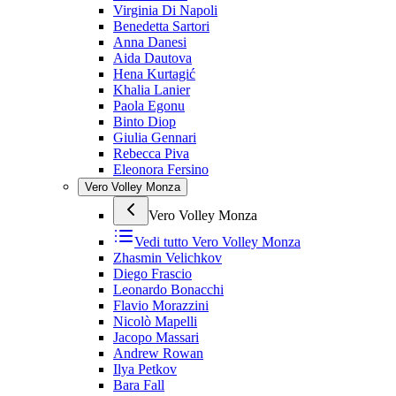
Virginia Di Napoli
Benedetta Sartori
Anna Danesi
Aida Dautova
Hena Kurtagić
Khalia Lanier
Paola Egonu
Binto Diop
Giulia Gennari
Rebecca Piva
Eleonora Fersino
Vero Volley Monza
Vero Volley Monza
Vedi tutto
Vero Volley Monza
Zhasmin Velichkov
Diego Frascio
Leonardo Bonacchi
Flavio Morazzini
Nicolò Mapelli
Jacopo Massari
Andrew Rowan
Ilya Petkov
Bara Fall