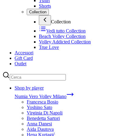
Tshirt
Shorts
Collection
Collection
Vedi tutto
Collection
Beach Volley Collection
Volley Addicted Collection
True Love
Accessori
Gift Card
Outlet
Shop by player
Numia Vero Volley Milano
Francesca Bosio
Yoshino Sato
Virginia Di Napoli
Benedetta Sartori
Anna Danesi
Aida Dautova
Hena Kurtagić