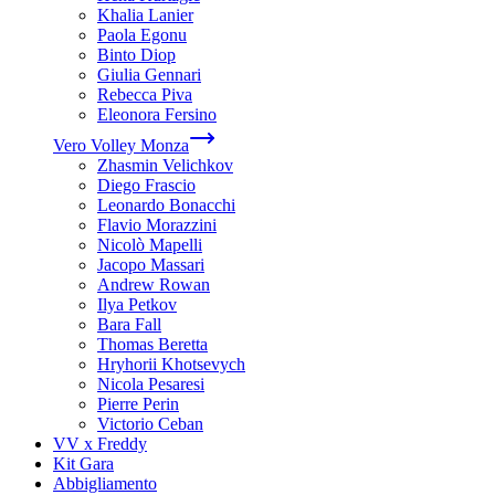
Khalia Lanier
Paola Egonu
Binto Diop
Giulia Gennari
Rebecca Piva
Eleonora Fersino
Vero Volley Monza
Zhasmin Velichkov
Diego Frascio
Leonardo Bonacchi
Flavio Morazzini
Nicolò Mapelli
Jacopo Massari
Andrew Rowan
Ilya Petkov
Bara Fall
Thomas Beretta
Hryhorii Khotsevych
Nicola Pesaresi
Pierre Perin
Victorio Ceban
VV x Freddy
Kit Gara
Abbigliamento