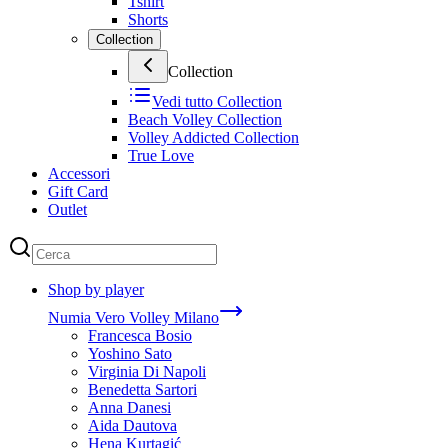
Tshirt
Shorts
Collection
Collection
Vedi tutto
Collection
Beach Volley Collection
Volley Addicted Collection
True Love
Accessori
Gift Card
Outlet
Shop by player
Numia Vero Volley Milano
Francesca Bosio
Yoshino Sato
Virginia Di Napoli
Benedetta Sartori
Anna Danesi
Aida Dautova
Hena Kurtagić