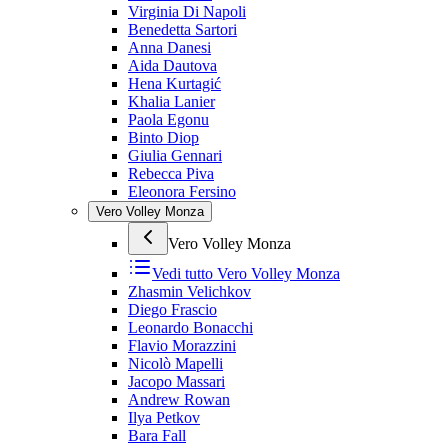
Virginia Di Napoli
Benedetta Sartori
Anna Danesi
Aida Dautova
Hena Kurtagić
Khalia Lanier
Paola Egonu
Binto Diop
Giulia Gennari
Rebecca Piva
Eleonora Fersino
Vero Volley Monza
Vero Volley Monza
Vedi tutto
Vero Volley Monza
Zhasmin Velichkov
Diego Frascio
Leonardo Bonacchi
Flavio Morazzini
Nicolò Mapelli
Jacopo Massari
Andrew Rowan
Ilya Petkov
Bara Fall