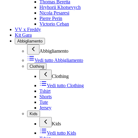
Thomas Beretta
Hryhorii Khotsevych
Nicola Pesaresi
Pierre Perin
Victorio Ceban
VV x Freddy
Kit Gara
Abbigliamento
Abbigliamento
Vedi tutto
Abbigliamento
Clothing
Clothing
Vedi tutto
Clothing
Tshirt
Shorts
Tute
Jersey
Kids
Kids
Vedi tutto
Kids