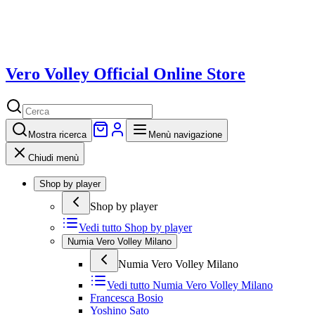
Vero Volley Official Online Store
Mostra
ricerca
Menù navigazione
Chiudi menù
Shop by player
Shop by player
Vedi tutto
Shop by player
Numia Vero Volley Milano
Numia Vero Volley Milano
Vedi tutto
Numia Vero Volley Milano
Francesca Bosio
Yoshino Sato