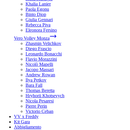
Khalia Lanier
Paola Egonu
Binto Diop
Giulia Gennari
Rebecca Piva
Eleonora Fersino
Vero Volley Monza
Zhasmin Velichkov
Diego Frascio
Leonardo Bonacchi
Flavio Morazzini
Nicolò Mapelli
Jacopo Massari
Andrew Rowan
Ilya Petkov
Bara Fall
Thomas Beretta
Hryhorii Khotsevych
Nicola Pesaresi
Pierre Perin
Victorio Ceban
VV x Freddy
Kit Gara
Abbigliamento