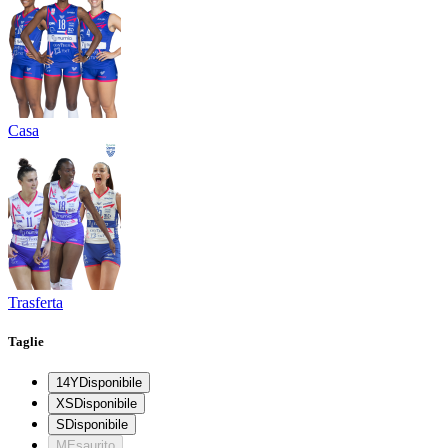
Casa
Trasferta
Taglie
14Y
Disponibile
XS
Disponibile
S
Disponibile
M
Esaurito