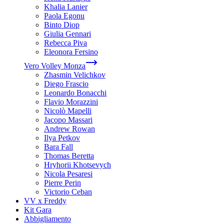
Khalia Lanier
Paola Egonu
Binto Diop
Giulia Gennari
Rebecca Piva
Eleonora Fersino
Vero Volley Monza
Zhasmin Velichkov
Diego Frascio
Leonardo Bonacchi
Flavio Morazzini
Nicolò Mapelli
Jacopo Massari
Andrew Rowan
Ilya Petkov
Bara Fall
Thomas Beretta
Hryhorii Khotsevych
Nicola Pesaresi
Pierre Perin
Victorio Ceban
VV x Freddy
Kit Gara
Abbigliamento