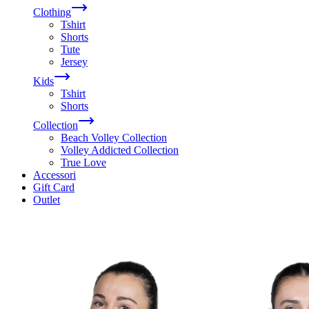
Clothing
Tshirt
Shorts
Tute
Jersey
Kids
Tshirt
Shorts
Collection
Beach Volley Collection
Volley Addicted Collection
True Love
Accessori
Gift Card
Outlet