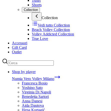
Tshirt
Shorts
Collection
Collection
Vedi tutto
Collection
Beach Volley Collection
Volley Addicted Collection
True Love
Accessori
Gift Card
Outlet
Shop by player
Numia Vero Volley Milano
Francesca Bosio
Yoshino Sato
Virginia Di Napoli
Benedetta Sartori
Anna Danesi
Aida Dautova
Hena Kurtagić