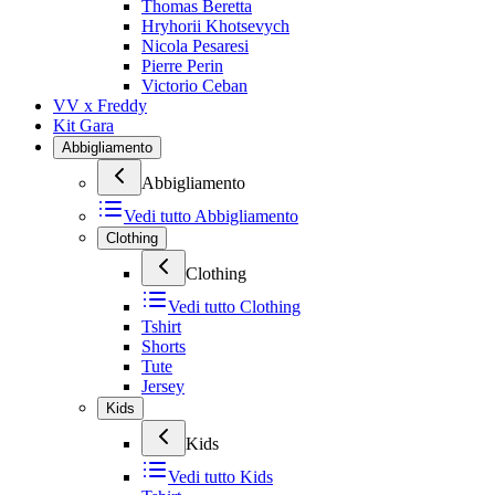
Thomas Beretta
Hryhorii Khotsevych
Nicola Pesaresi
Pierre Perin
Victorio Ceban
VV x Freddy
Kit Gara
Abbigliamento
Abbigliamento
Vedi tutto
Abbigliamento
Clothing
Clothing
Vedi tutto
Clothing
Tshirt
Shorts
Tute
Jersey
Kids
Kids
Vedi tutto
Kids