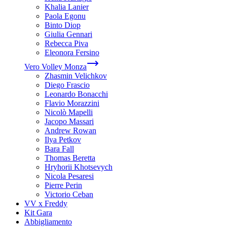
Khalia Lanier
Paola Egonu
Binto Diop
Giulia Gennari
Rebecca Piva
Eleonora Fersino
Vero Volley Monza
Zhasmin Velichkov
Diego Frascio
Leonardo Bonacchi
Flavio Morazzini
Nicolò Mapelli
Jacopo Massari
Andrew Rowan
Ilya Petkov
Bara Fall
Thomas Beretta
Hryhorii Khotsevych
Nicola Pesaresi
Pierre Perin
Victorio Ceban
VV x Freddy
Kit Gara
Abbigliamento