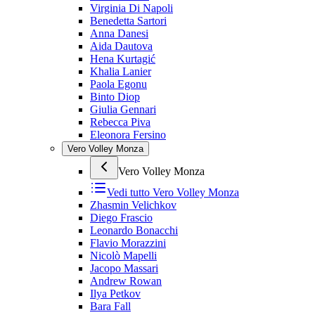
Virginia Di Napoli
Benedetta Sartori
Anna Danesi
Aida Dautova
Hena Kurtagić
Khalia Lanier
Paola Egonu
Binto Diop
Giulia Gennari
Rebecca Piva
Eleonora Fersino
Vero Volley Monza
Vero Volley Monza
Vedi tutto
Vero Volley Monza
Zhasmin Velichkov
Diego Frascio
Leonardo Bonacchi
Flavio Morazzini
Nicolò Mapelli
Jacopo Massari
Andrew Rowan
Ilya Petkov
Bara Fall