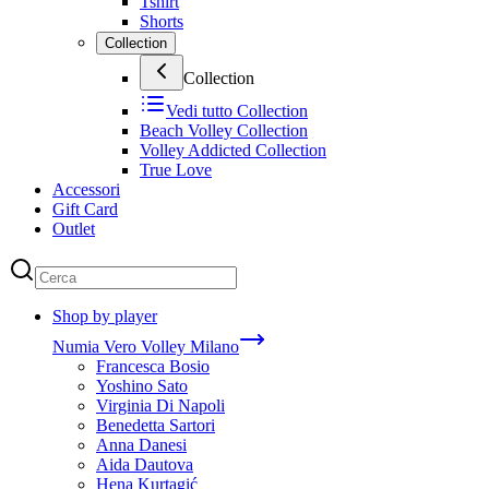
Tshirt
Shorts
Collection
Collection
Vedi tutto
Collection
Beach Volley Collection
Volley Addicted Collection
True Love
Accessori
Gift Card
Outlet
Shop by player
Numia Vero Volley Milano
Francesca Bosio
Yoshino Sato
Virginia Di Napoli
Benedetta Sartori
Anna Danesi
Aida Dautova
Hena Kurtagić