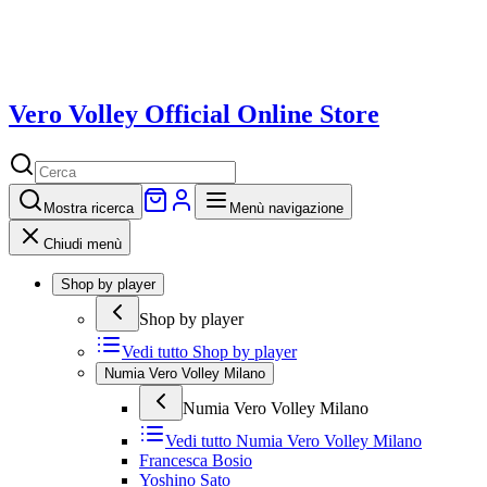
Vero Volley Official Online Store
Mostra
ricerca
Menù navigazione
Chiudi menù
Shop by player
Shop by player
Vedi tutto
Shop by player
Numia Vero Volley Milano
Numia Vero Volley Milano
Vedi tutto
Numia Vero Volley Milano
Francesca Bosio
Yoshino Sato