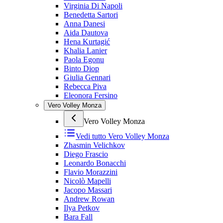
Virginia Di Napoli
Benedetta Sartori
Anna Danesi
Aida Dautova
Hena Kurtagić
Khalia Lanier
Paola Egonu
Binto Diop
Giulia Gennari
Rebecca Piva
Eleonora Fersino
Vero Volley Monza
Vero Volley Monza
Vedi tutto
Vero Volley Monza
Zhasmin Velichkov
Diego Frascio
Leonardo Bonacchi
Flavio Morazzini
Nicolò Mapelli
Jacopo Massari
Andrew Rowan
Ilya Petkov
Bara Fall