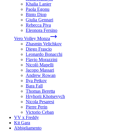
Khalia Lanier
Paola Egonu
Binto Diop
Giulia Gennari
Rebecca Piva
Eleonora Fersino
Vero Volley Monza
Zhasmin Velichkov
Diego Frascio
Leonardo Bonacchi
Flavio Morazzini
Nicolò Mapelli
Jacopo Massari
Andrew Rowan
Ilya Petkov
Bara Fall
Thomas Beretta
Hryhorii Khotsevych
Nicola Pesaresi
Pierre Perin
Victorio Ceban
VV x Freddy
Kit Gara
Abbigliamento