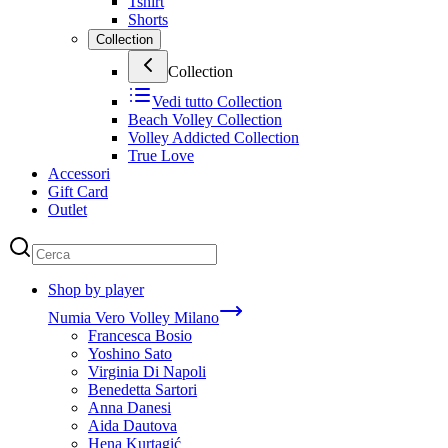
Tshirt
Shorts
Collection
Collection
Vedi tutto
Collection
Beach Volley Collection
Volley Addicted Collection
True Love
Accessori
Gift Card
Outlet
Shop by player
Numia Vero Volley Milano
Francesca Bosio
Yoshino Sato
Virginia Di Napoli
Benedetta Sartori
Anna Danesi
Aida Dautova
Hena Kurtagić