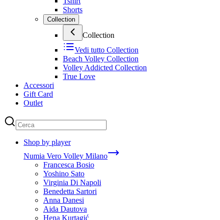
Tshirt
Shorts
Collection
Collection
Vedi tutto
Collection
Beach Volley Collection
Volley Addicted Collection
True Love
Accessori
Gift Card
Outlet
Shop by player
Numia Vero Volley Milano
Francesca Bosio
Yoshino Sato
Virginia Di Napoli
Benedetta Sartori
Anna Danesi
Aida Dautova
Hena Kurtagić