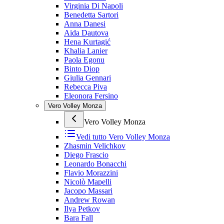
Virginia Di Napoli
Benedetta Sartori
Anna Danesi
Aida Dautova
Hena Kurtagić
Khalia Lanier
Paola Egonu
Binto Diop
Giulia Gennari
Rebecca Piva
Eleonora Fersino
Vero Volley Monza
Vero Volley Monza
Vedi tutto
Vero Volley Monza
Zhasmin Velichkov
Diego Frascio
Leonardo Bonacchi
Flavio Morazzini
Nicolò Mapelli
Jacopo Massari
Andrew Rowan
Ilya Petkov
Bara Fall