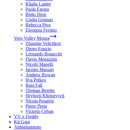
Khalia Lanier
Paola Egonu
Binto Diop
Giulia Gennari
Rebecca Piva
Eleonora Fersino
Vero Volley Monza
Zhasmin Velichkov
Diego Frascio
Leonardo Bonacchi
Flavio Morazzini
Nicolò Mapelli
Jacopo Massari
Andrew Rowan
Ilya Petkov
Bara Fall
Thomas Beretta
Hryhorii Khotsevych
Nicola Pesaresi
Pierre Perin
Victorio Ceban
VV x Freddy
Kit Gara
Abbigliamento